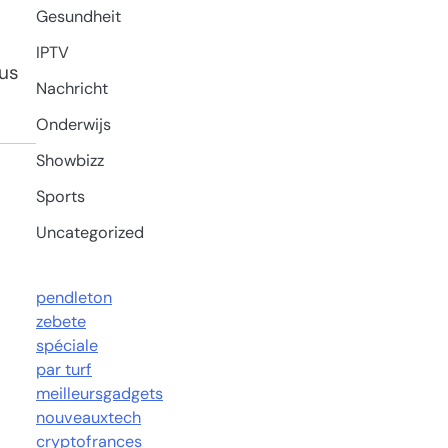
Gesundheit
IPTV
lus
Nachricht
Onderwijs
Showbizz
Sports
Uncategorized
pendleton
zebete
spéciale
par turf
meilleursgadgets
nouveauxtech
cryptofrances