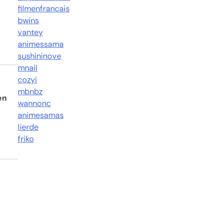
filmenfrancais
bwins
vantey
animessama
sushininove
mnail
cozyi
mbnbz
en
wannonc
animesamas
lierde
friko