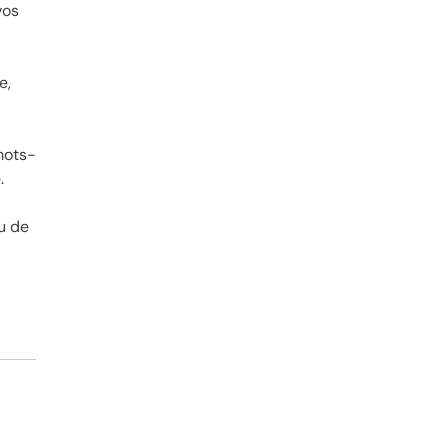
vos
e,
mots-
.
u de