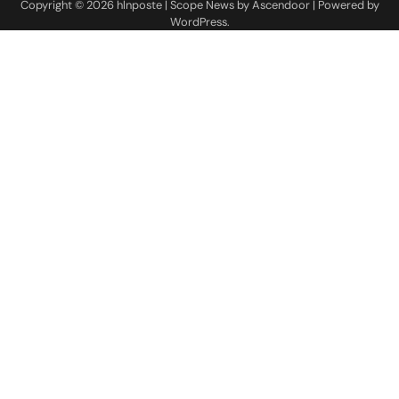
Copyright © 2026
hlnposte
| Scope News by
Ascendoor
| Powered by
WordPress
.