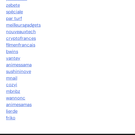
zebete
spéciale
par turf
meilleursgadgets
nouveauxtech
cryptofrances
filmenfrancais
bwins
vantey
animessama
sushininove
mnail
cozyi
mbnbz
wannonc
animesamas
lierde
friko