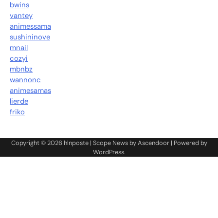
bwins
vantey
animessama
sushininove
mnail
cozyi
mbnbz
wannonc
animesamas
lierde
friko
Copyright © 2026
hlnposte
| Scope News by
Ascendoor
| Powered by
WordPress
.