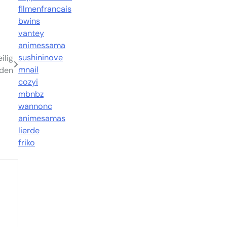
filmenfrancais
bwins
vantey
animessama
sushininove
ilig
mnail
den
cozyi
mbnbz
wannonc
animesamas
lierde
friko