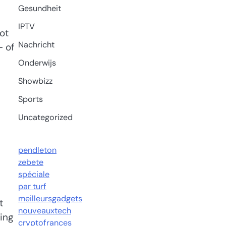
Gesundheit
IPTV
ot
Nachricht
- of
Onderwijs
Showbizz
Sports
Uncategorized
pendleton
zebete
spéciale
par turf
meilleursgadgets
t
nouveauxtech
sing
cryptofrances