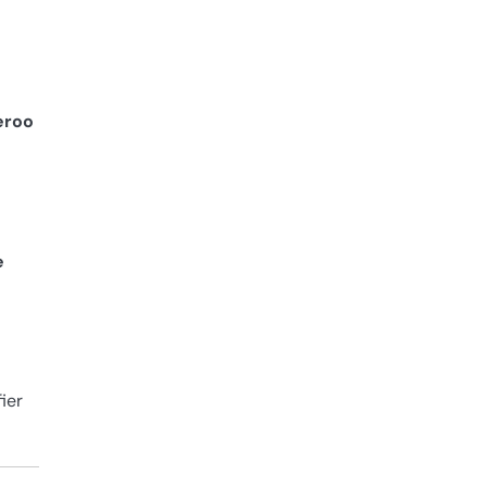
eroo
e
ier