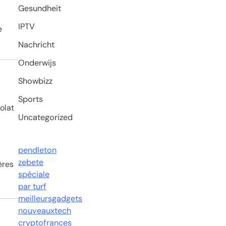
Gesundheit
IPTV
e
Nachricht
Onderwijs
Showbizz
Sports
olat
Uncategorized
pendleton
zebete
ères
spéciale
par turf
meilleursgadgets
nouveauxtech
cryptofrances