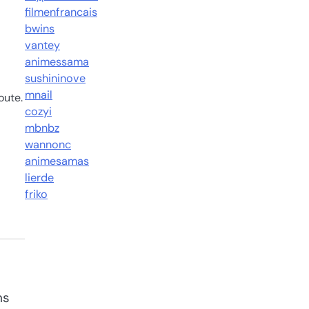
filmenfrancais
bwins
vantey
animessama
sushininove
mnail
oute.
cozyi
mbnbz
wannonc
animesamas
lierde
friko
ns