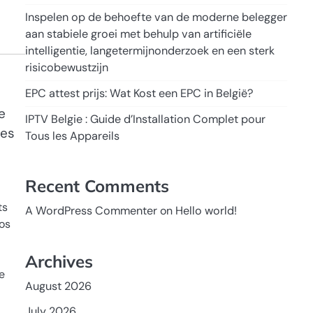
Inspelen op de behoefte van de moderne belegger
aan stabiele groei met behulp van artificiële
intelligentie, langetermijnonderzoek en een sterk
risicobewustzijn
EPC attest prijs: Wat Kost een EPC in België?
e
IPTV Belgie : Guide d’Installation Complet pour
ces
Tous les Appareils
Recent Comments
ts
A WordPress Commenter
on
Hello world!
vos
Archives
e
August 2026
July 2026