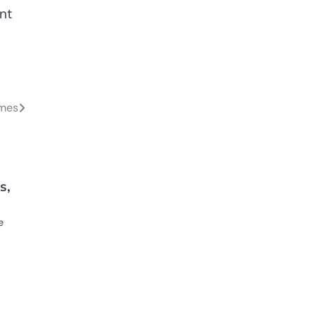
nt
mmes
s,
e