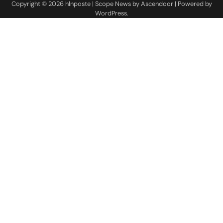
Copyright © 2026
hlnposte
| Scope News by
Ascendoor
| Powered by
WordPress
.