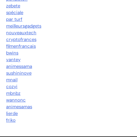
zebete
spéciale
par turf
meilleursgadgets
nouveauxtech
cryptofrances
filmenfrancais
bwins
vantey
animessama
sushininove
mnail
cozyi
mbnbz
wannonc
animesamas
lierde
friko