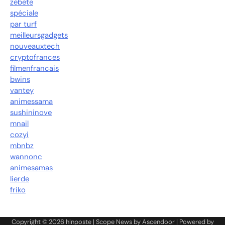
zebete
spéciale
par turf
meilleursgadgets
nouveauxtech
cryptofrances
filmenfrancais
bwins
vantey
animessama
sushininove
mnail
cozyi
mbnbz
wannonc
animesamas
lierde
friko
Copyright © 2026
hlnposte
| Scope News by
Ascendoor
| Powered by