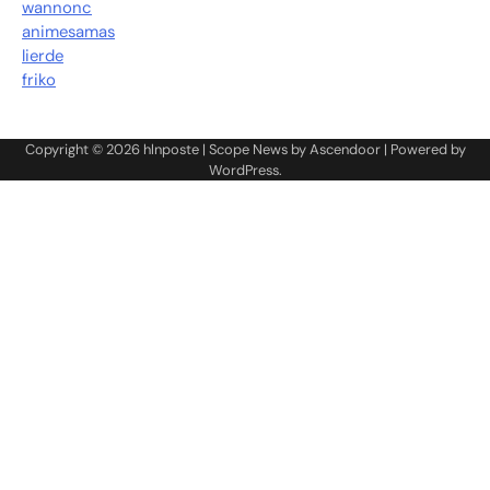
wannonc
animesamas
lierde
friko
Copyright © 2026
hlnposte
| Scope News by
Ascendoor
| Powered by
WordPress
.