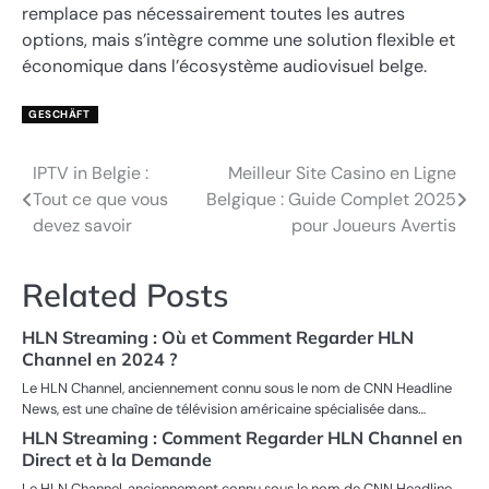
remplace pas nécessairement toutes les autres
options, mais s’intègre comme une solution flexible et
économique dans l’écosystème audiovisuel belge.
GESCHÄFT
IPTV in Belgie :
Meilleur Site Casino en Ligne
Post
Tout ce que vous
Belgique : Guide Complet 2025
navigation
devez savoir
pour Joueurs Avertis
Related Posts
HLN Streaming : Où et Comment Regarder HLN
Channel en 2024 ?
Le HLN Channel, anciennement connu sous le nom de CNN Headline
News, est une chaîne de télévision américaine spécialisée dans…
HLN Streaming : Comment Regarder HLN Channel en
Direct et à la Demande
Le HLN Channel, anciennement connu sous le nom de CNN Headline