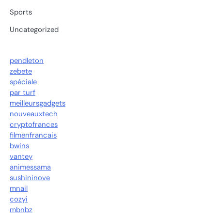
Sports
Uncategorized
pendleton
zebete
spéciale
par turf
meilleursgadgets
nouveauxtech
cryptofrances
filmenfrancais
bwins
vantey
animessama
sushininove
mnail
cozyi
mbnbz