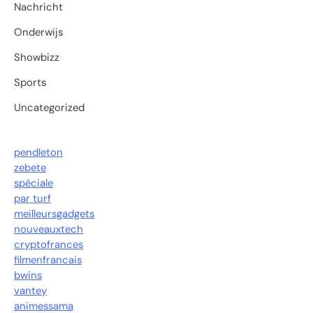
Nachricht
Onderwijs
Showbizz
Sports
Uncategorized
pendleton
zebete
spéciale
par turf
meilleursgadgets
nouveauxtech
cryptofrances
filmenfrancais
bwins
vantey
animessama