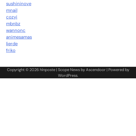
sushininove
mnail
cozyi
mbnbz
wannonc
animesamas
lierde
friko
Copyright © 2026
hlnposte
| Scope News by
Ascendoor
| Powered by
WordPress
.